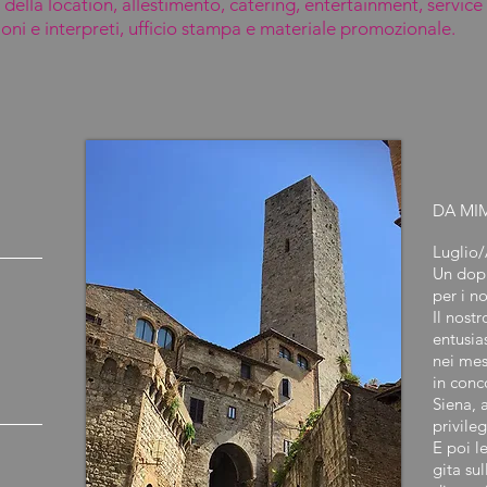
a della location, allestimento, catering, entertainment, service
ioni e interpreti, ufficio stampa e materiale promozionale.
DA MI
Luglio
Un dop
per i no
O
Il nost
entusia
nei mes
in conc
Siena, 
privileg
E poi le
gita sul