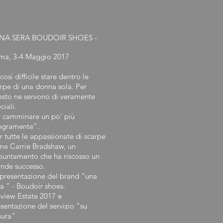
UNA SERA BOUDOIR SHOES -
ma, 3-4 Maggio 2017
così difficile stare dentro le
rpe di una donna sola. Per
esto ne servono di veramente
ciali.
r camminare un po’ più
legramente”.
 tutte le appassionate di scarpe
me Carrie Bradshaw, un
puntamento che ha riscosso un
nde successo.
presentazione del brand “una
a “ - Boudoir shoes.
view Estate 2017 e
sentazione del servizio "su
sura”