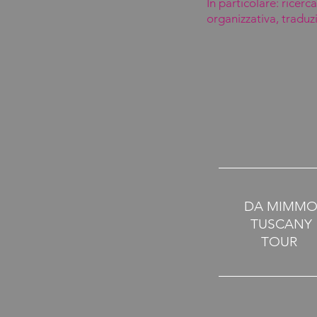
In particolare: ricerc
organizzativa, traduz
DA MIMM
TUSCANY
TOUR