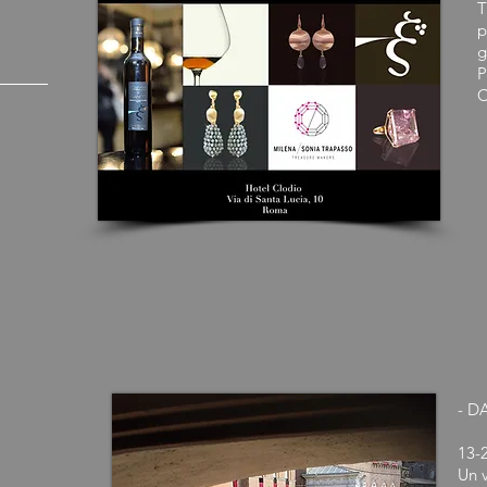
T
p
g
P
C
- D
13-
Un 