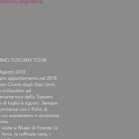
 tecnico, segreteria
MMO TUSCANY TOUR -
/Agosto 2018
pio appuntamento nel 2018
stri Clienti dagli Stati Uniti.
ro collaudato ed
smante tour della Toscana
i di luglio e agosto. Sempre
omitanza con il Palio di
a cui assisteremo in posizione
iata.
 visite ai Musei di Firenze, la
l’Arno, le raffinate cene, i