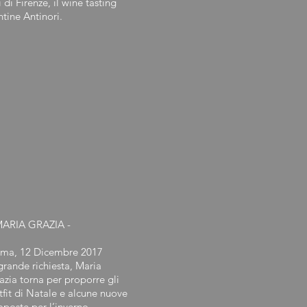
 di Firenze, il wine tasting
ntine Antinori.
MARIA GRAZIA -
ma, 12 Dicembre 2017
grande richiesta, Maria
azia torna per proporre gli
tfit di Natale e alcune nuove
oposte per l’inverno