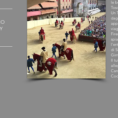
le b
Tos
Un T
dagl
MO
appr
Y
viag
Fire
spi
l’en
di S
Gim
Il t
alle
Cant
Coo