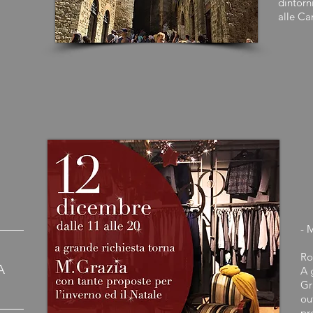
dintorni
alle Ca
- 
Ro
A
A 
Gr
ou
pr