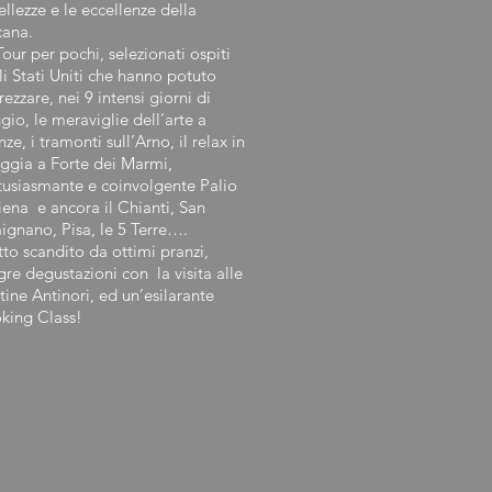
ellezze e le eccellenze della
cana.
our per pochi, selezionati ospiti
i Stati Uniti che hanno potuto
ezzare, nei 9 intensi giorni di
gio, le meraviglie dell’arte a
nze, i tramonti sull’Arno, il relax in
aggia a Forte dei Marmi,
tusiasmante e coinvolgente Palio
iena e ancora il Chianti, San
ignano, Pisa, le 5 Terre….
utto scandito da ottimi pranzi,
gre degustazioni con la visita alle
ine Antinori, ed un’esilarante
king Class!