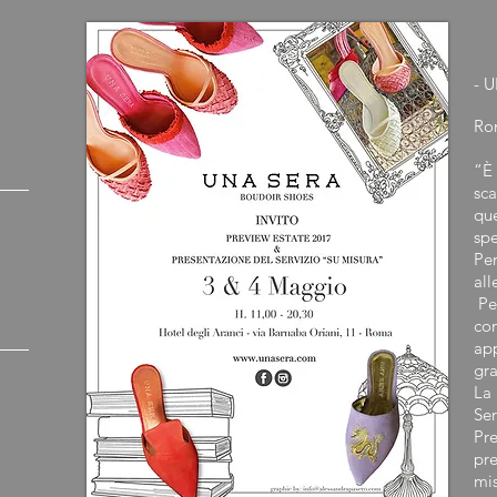
- 
Ro
“È 
sca
qu
spe
Pe
al
Per
co
ap
gra
La 
Ser
Pre
pre
mi