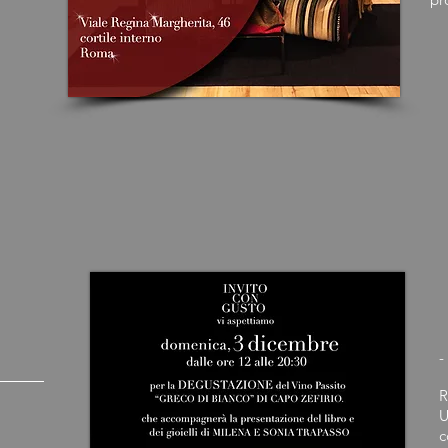
-
R
U
c